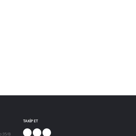
TAKIP ET
o:35/B