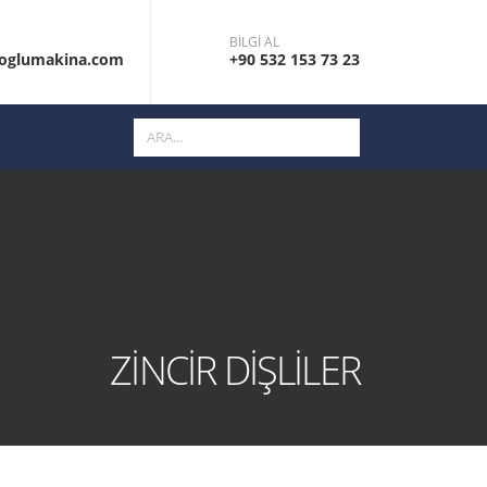
BİLGİ AL
ioglumakina.com
+90 532 153 73 23
ZINCIR DIŞLILER