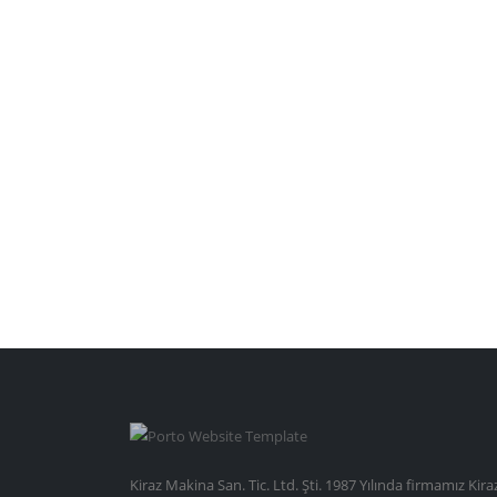
1/2-3/8-3/4-5/8 Zincir dişliler
Kiraz Makina San. Tic. Ltd. Şti. 1987 Yılında firmamız Kira