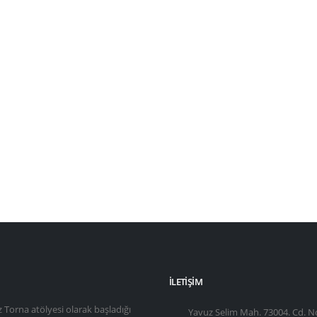
İLETIŞIM
z Torna atölyesi olarak başladığı
Yavuz Selim Mah. 73004. Cd. N