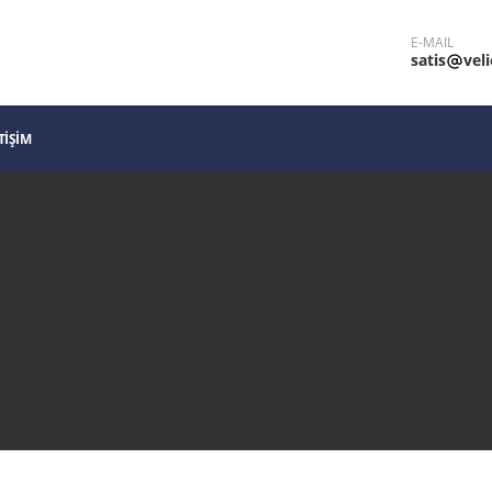
E-MAIL
satis
vel
TIŞIM