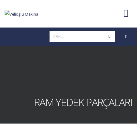
RAM YEDEK PARÇALARI