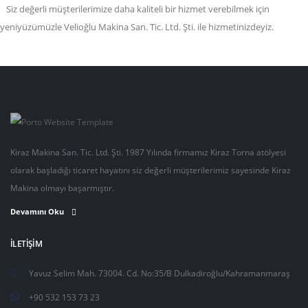
Siz değerli müşterilerimize daha kaliteli bir hizmet verebilmek için
yeniyüzümüzle Velioğlu Makina San. Tic. Ltd. Şti. ile hizmetinizdeyiz.
Kiraz Makina San. Tic. Ltd. Şti. 1987 Yılında firmamız Kiraz Torna atölyesi
olarak başladığı ticaret hayatını siz değerli müşterilerimiz sayesinde Kiraz
Makina olmayı başarmıştır.
Devamını Oku
İLETIŞIM
Yavuz Selim Mah. 73004. Cd. No:35/B Dulkadiroğlu/Kahramanmaraş
+90 532 153 73 23