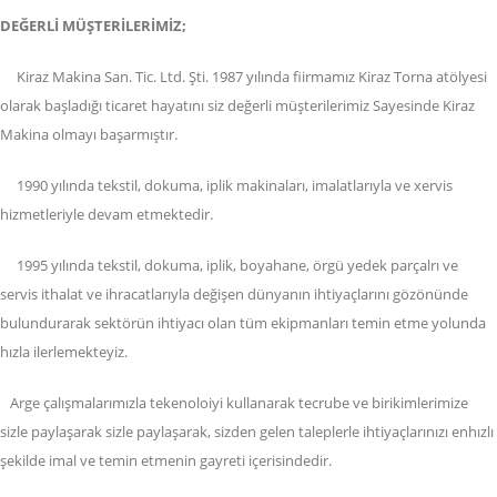
DEĞERLİ MÜŞTERİLERİMİZ;
Kiraz Makina San. Tic. Ltd. Şti. 1987 yılında fiirmamız Kiraz Torna atölyesi
olarak başladığı ticaret hayatını siz değerli müşterilerimiz Sayesinde Kiraz
Makina olmayı başarmıştır.
1990 yılında tekstil, dokuma, iplik makinaları, imalatlarıyla ve xervis
hizmetleriyle devam etmektedir.
1995 yılında tekstil, dokuma, iplik, boyahane, örgü yedek parçalrı ve
servis ithalat ve ihracatlarıyla değişen dünyanın ihtiyaçlarını gözönünde
bulundurarak sektörün ihtiyacı olan tüm ekipmanları temin etme yolunda
hızla ilerlemekteyiz.
Arge çalışmalarımızla tekenoloiyi kullanarak tecrube ve birikimlerimize
sizle paylaşarak sizle paylaşarak, sizden gelen taleplerle ihtiyaçlarınızı enhızlı
şekilde imal ve temin etmenin gayreti içerisindedir.