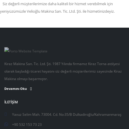
Siz değerli müşterilerimize daha kaliteli bir hizmet verebilmek için
yeniyüzümüzle Velioğlu Makina San. Tic. Ltd. Şti. ile hizmetinizdeyiz.
Kiraz Makina San. Tic. Ltd. Şti. 1987 Yılında firmamız Kiraz Torna atölyesi
olarak başladığı ticaret hayatını siz değerli müşterilerimiz sayesinde Kiraz
Makina olmayı başarmıştır.
Devamını Oku
İLETIŞIM
Yavuz Selim Mah. 73004. Cd. No:35/B Dulkadiroğlu/Kahramanmaraş
+90 532 153 73 23