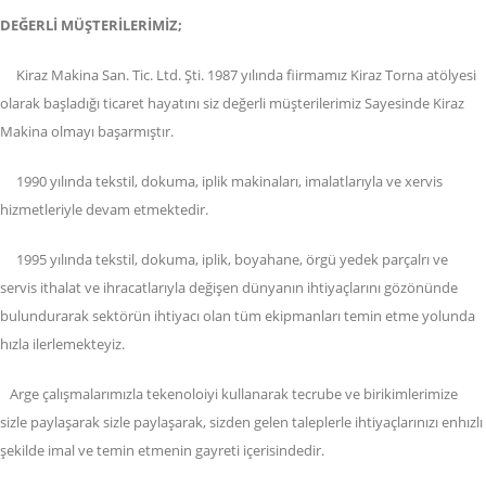
DEĞERLİ MÜŞTERİLERİMİZ;
Kiraz Makina San. Tic. Ltd. Şti. 1987 yılında fiirmamız Kiraz Torna atölyesi
olarak başladığı ticaret hayatını siz değerli müşterilerimiz Sayesinde Kiraz
Makina olmayı başarmıştır.
1990 yılında tekstil, dokuma, iplik makinaları, imalatlarıyla ve xervis
hizmetleriyle devam etmektedir.
1995 yılında tekstil, dokuma, iplik, boyahane, örgü yedek parçalrı ve
servis ithalat ve ihracatlarıyla değişen dünyanın ihtiyaçlarını gözönünde
bulundurarak sektörün ihtiyacı olan tüm ekipmanları temin etme yolunda
hızla ilerlemekteyiz.
Arge çalışmalarımızla tekenoloiyi kullanarak tecrube ve birikimlerimize
sizle paylaşarak sizle paylaşarak, sizden gelen taleplerle ihtiyaçlarınızı enhızlı
şekilde imal ve temin etmenin gayreti içerisindedir.